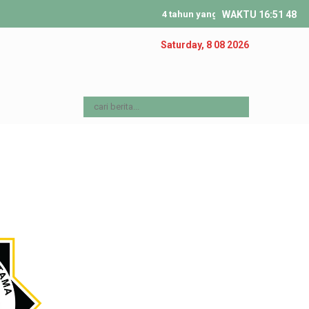
4 tahun yang lalu
WAKTU
/ Bismillahirrahmani
16
:
51
48
Saturday, 8 08 2026